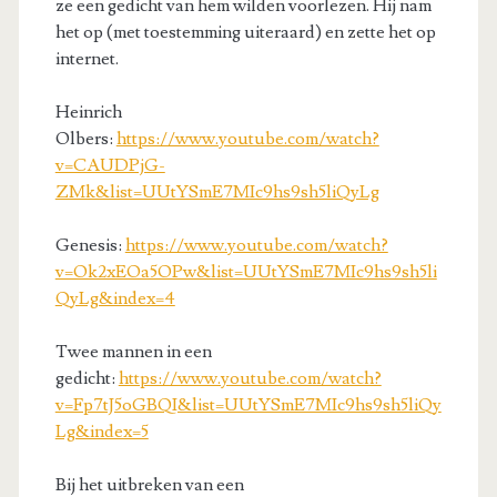
ze een gedicht van hem wilden voorlezen. Hij nam
het op (met toestemming uiteraard) en zette het op
internet.
Heinrich
Olbers:
https://www.youtube.com/watch?
v=CAUDPjG-
ZMk&list=UUtYSmE7MIc9hs9sh5liQyLg
Genesis:
https://www.youtube.com/watch?
v=Ok2xEOa5OPw&list=UUtYSmE7MIc9hs9sh5li
QyLg&index=4
Twee mannen in een
gedicht:
https://www.youtube.com/watch?
v=Fp7tJ5oGBQI&list=UUtYSmE7MIc9hs9sh5liQy
Lg&index=5
Bij het uitbreken van een