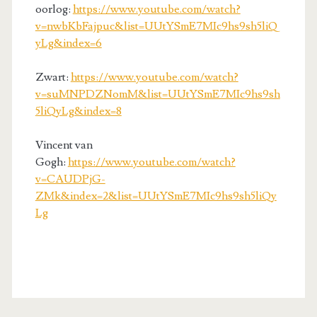
oorlog:
https://www.youtube.com/watch?
v=nwbKbFajpuc&list=UUtYSmE7MIc9hs9sh5liQ
yLg&index=6
Zwart:
https://www.youtube.com/watch?
v=suMNPDZNomM&list=UUtYSmE7MIc9hs9sh
5liQyLg&index=8
Vincent van
Gogh:
https://www.youtube.com/watch?
v=CAUDPjG-
ZMk&index=2&list=UUtYSmE7MIc9hs9sh5liQy
Lg